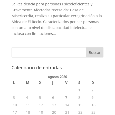
La Residencia para personas Psicodeficientes y
Gravemente Afectadas “Betsaida” Casa de
Misericordia, realiza su particular Peregrinación a la
Aldea de El Rocío. Caracterizados por ser personas
con un alto nivel de discapacidad intelectual e
incluso con limitaciones...
Calendario de entradas
agosto 2026
L
M
X
J
V
S
D
1
2
3
4
5
6
7
8
9
10
11
12
13
14
15
16
17
18
19
20
21
22
23