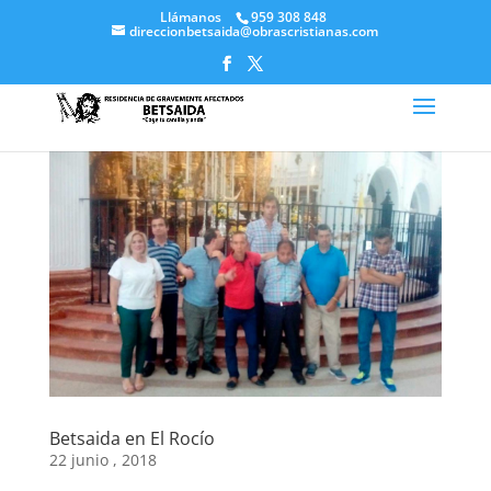
Llámanos
959 308 848
direccionbetsaida@obrascristianas.com
Betsaida en El Rocío
22 junio , 2018