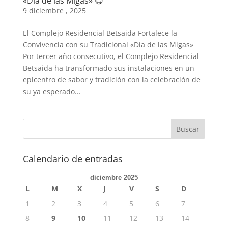
«Día de las Migas» 😋
9 diciembre , 2025
El Complejo Residencial Betsaida Fortalece la
Convivencia con su Tradicional «Día de las Migas»
Por tercer año consecutivo, el Complejo Residencial
Betsaida ha transformado sus instalaciones en un
epicentro de sabor y tradición con la celebración de
su ya esperado...
Calendario de entradas
diciembre 2025
L
M
X
J
V
S
D
1
2
3
4
5
6
7
8
9
10
11
12
13
14