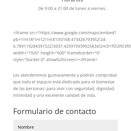
De 9:00 a 21:00 de lunes a viernes.
<iframe src="https://www.google.com/maps/embed?
pb=!1m18!1m12!1m3!1d3168.473426793952!2d-
6.789119284391522!3d37.425919339925834!2m3!1f0!2f0!3f
width="1920" height="600" frameborder="0"
style="border:0" allowfullscreen></iframe>
Les atenderemos gustosamente y podrán comprobar
que todo el espacio está dedicado para el bienestar
de las personas: para vivir con seguridad, dignidad,
intimidad y una excelente calidad de vida.
Formulario de contacto