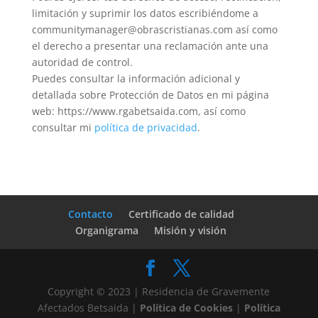
limitación y suprimir los datos escribiéndome a
communitymanager@obrascristianas.com así como
el derecho a presentar una reclamación ante una
autoridad de control.
Puedes consultar la información adicional y
detallada sobre Protección de Datos en mi página
web: https://www.rgabetsaida.com, así como
consultar mi
política de privacidad
.
Contacto
Certificado de calidad
Organigrama
Misión y visión
Copyright © 2023 | Residencia de Gravemente
Afectados Betsaida |
Política de Cookies
|
Política