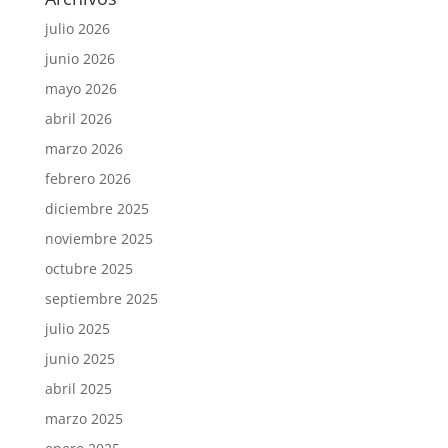
julio 2026
junio 2026
mayo 2026
abril 2026
marzo 2026
febrero 2026
diciembre 2025
noviembre 2025
octubre 2025
septiembre 2025
julio 2025
junio 2025
abril 2025
marzo 2025