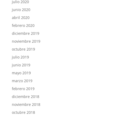
julio 2020
junio 2020
abril 2020
febrero 2020
diciembre 2019
noviembre 2019
octubre 2019
julio 2019
junio 2019
mayo 2019
marzo 2019
febrero 2019
diciembre 2018
noviembre 2018
octubre 2018