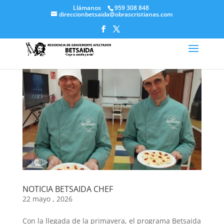
Llámanos
959 308 848
direccionbetsaida@obrascristianas.com
NOTICIA BETSAIDA CHEF
22 mayo , 2026
Con la llegada de la primavera, el programa Betsaida