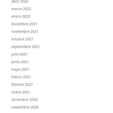
abril 2022
marzo 2022
enero 2022
diciembre 2021
noviembre 2021
octubre 2021
septiembre 2021
julio 2021
junio 2021
mayo 2021
marzo 2021
febrero 2021
enero 2021
diciembre 2020
noviembre 2020