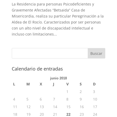
La Residencia para personas Psicodeficientes y
Gravemente Afectadas “Betsaida” Casa de
Misericordia, realiza su particular Peregrinación a la
Aldea de El Rocío. Caracterizados por ser personas
con un alto nivel de discapacidad intelectual e
incluso con limitaciones...
Calendario de entradas
junio 2018
L
M
X
J
V
S
D
1
2
3
4
5
6
7
8
9
10
11
12
13
14
15
16
17
18
19
20
21
22
23
24