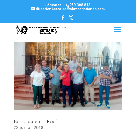
Llámanos
959 308 848
direccionbetsaida@obrascristianas.com
Betsaida en El Rocío
22 junio , 2018