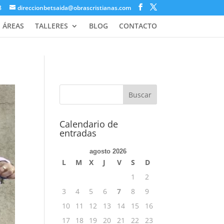
8
direccionbetsaida@obrascristianas.com
ÁREAS
TALLERES
BLOG
CONTACTO
Calendario de
entradas
agosto 2026
L
M
X
J
V
S
D
1
2
3
4
5
6
7
8
9
10
11
12
13
14
15
16
17
18
19
20
21
22
23