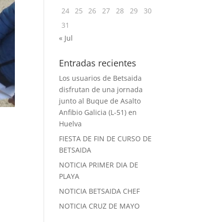
24
25
26
27
28
29
30
31
« Jul
Entradas recientes
Los usuarios de Betsaida
disfrutan de una jornada
junto al Buque de Asalto
Anfibio Galicia (L-51) en
Huelva
FIESTA DE FIN DE CURSO DE
BETSAIDA
NOTICIA PRIMER DIA DE
PLAYA
NOTICIA BETSAIDA CHEF
n
NOTICIA CRUZ DE MAYO