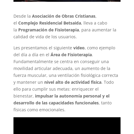
Desde la
Asociación de Obras Cristianas
,
el
Complejo Residencial Betsaida
, lleva a cabo
la
Programación de Fisioterapia
, para aumentar la
calidad de vida de los usuarios.
Les presentamos el siguiente
vídeo
, como ejemplo
del día a día en el
Área de Fisioterapia
.
Fundamentalmente se centra en conseguir una
movilidad articular adecuada, un aumento de la
fuerza muscular, una ventilación fisiológica correcta
y mantener un
nivel alto de actividad física
. Todo
ello para cumplir sus metas: enriquecer el
bienestar,
impulsar la autonomía personal y el
desarrollo de las capacidades funcionales
, tanto
físicas como emocionales.