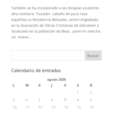
También se ha incorporado a las terapias ecuestres
otra montura, ‘Yucatán’, caballo de pura raza
española La Residencia Betsaida, centro englobado
en la Asociación de Obras Cristianas de Gibraleón y
localizado en la población de Beas, pone en marcha
un nuevo...
Calendario de entradas
agosto 2026
L
M
X
J
V
S
D
1
2
3
4
5
6
7
8
9
10
11
12
13
14
15
16