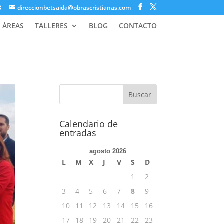
8
direccionbetsaida@obrascristianas.com
ÁREAS
TALLERES
BLOG
CONTACTO
Calendario de
entradas
agosto 2026
L
M
X
J
V
S
D
1
2
3
4
5
6
7
8
9
10
11
12
13
14
15
16
17
18
19
20
21
22
23