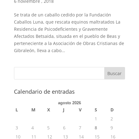
6 noviembre , 2018
Se trata de un caballo cedido por la Fundación
Caballos Luna, que rescata equinos maltratados La
Residencia de Psicodeficientes y Gravemente
Afectados Betsaida, situada en el pueblo de Beas y
perteneciente a la Asociación de Obras Cristianas de
Gibraleón, lleva a cabo...
Calendario de entradas
agosto 2026
L
M
X
J
V
S
D
1
2
3
4
5
6
7
8
9
10
11
12
13
14
15
16