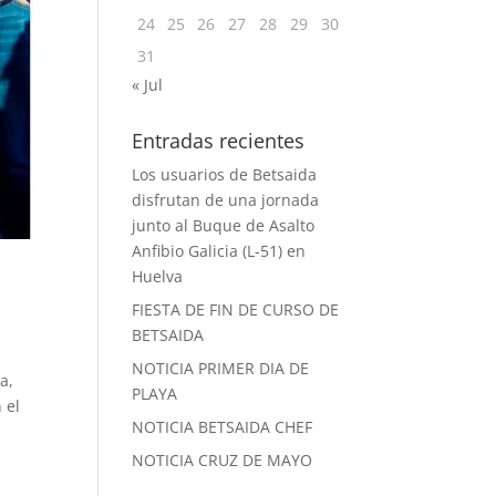
24
25
26
27
28
29
30
31
« Jul
Entradas recientes
Los usuarios de Betsaida
disfrutan de una jornada
junto al Buque de Asalto
Anfibio Galicia (L-51) en
d
Huelva
FIESTA DE FIN DE CURSO DE
BETSAIDA
NOTICIA PRIMER DIA DE
a,
PLAYA
 el
NOTICIA BETSAIDA CHEF
NOTICIA CRUZ DE MAYO