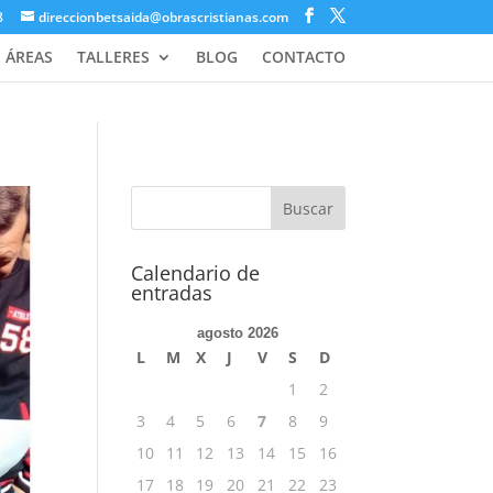
8
direccionbetsaida@obrascristianas.com
ÁREAS
TALLERES
BLOG
CONTACTO
Calendario de
entradas
agosto 2026
L
M
X
J
V
S
D
1
2
3
4
5
6
7
8
9
10
11
12
13
14
15
16
17
18
19
20
21
22
23