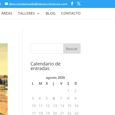
8
direccionbetsaida@obrascristianas.com
ÁREAS
TALLERES
BLOG
CONTACTO
Calendario de
entradas
agosto 2026
L
M
X
J
V
S
D
1
2
3
4
5
6
7
8
9
10
11
12
13
14
15
16
17
18
19
20
21
22
23