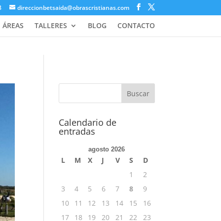
8
direccionbetsaida@obrascristianas.com
ÁREAS
TALLERES
BLOG
CONTACTO
Calendario de
entradas
agosto 2026
L
M
X
J
V
S
D
1
2
3
4
5
6
7
8
9
10
11
12
13
14
15
16
17
18
19
20
21
22
23